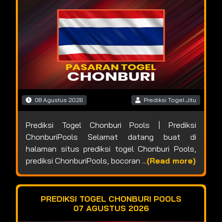
08 Agustus 2026
Prediksi Togel Jitu
Prediksi Togel Chonburi Pools | Prediksi
ChonburiPools Selamat datang buat di
halaman situs prediksi togel Chonburi Pools,
prediksi ChonburiPools, bocoran ...
(Read more)
PREDIKSI TOGEL CHONBURI POOLS
07 AGUSTUS 2026