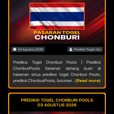
04 Agustus 2026
Prediksi Togel Jitu
Prediksi Togel Chonburi Pools | Prediksi
ChonburiPools Selamat datang buat di
halaman situs prediksi togel Chonburi Pools,
prediksi ChonburiPools, bocoran ...
(Read more)
PREDIKSI TOGEL CHONBURI POOLS
03 AGUSTUS 2026