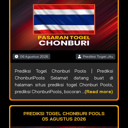
06 Agustus 2026
Prediksi Togel Jitu
Prediksi Togel Chonburi Pools | Prediksi
ChonburiPools Selamat datang buat di
halaman situs prediksi togel Chonburi Pools,
prediksi ChonburiPools, bocoran ...
(Read more)
PREDIKSI TOGEL CHONBURI POOLS
05 AGUSTUS 2026