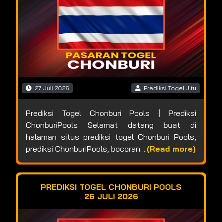
27 Juli 2026
Prediksi Togel Jitu
Prediksi Togel Chonburi Pools | Prediksi
ChonburiPools Selamat datang buat di
halaman situs prediksi togel Chonburi Pools,
prediksi ChonburiPools, bocoran ...
(Read more)
PREDIKSI TOGEL CHONBURI POOLS
26 JULI 2026