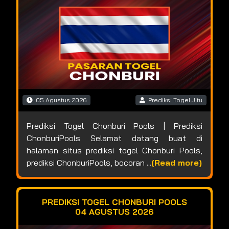
05 Agustus 2026
Prediksi Togel Jitu
Prediksi Togel Chonburi Pools | Prediksi
ChonburiPools Selamat datang buat di
halaman situs prediksi togel Chonburi Pools,
prediksi ChonburiPools, bocoran ...
(Read more)
PREDIKSI TOGEL CHONBURI POOLS
04 AGUSTUS 2026