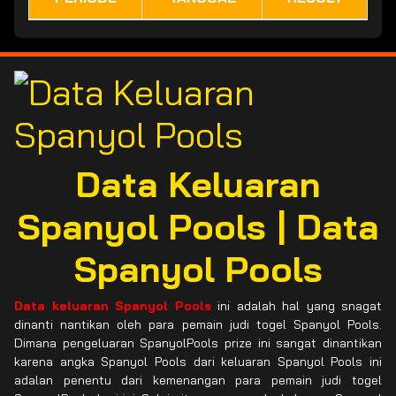
Data Keluaran
Spanyol Pools | Data
Spanyol Pools
Data keluaran Spanyol Pools
ini adalah hal yang snagat
dinanti nantikan oleh para pemain judi togel Spanyol Pools.
Dimana pengeluaran SpanyolPools prize ini sangat dinantikan
karena angka Spanyol Pools dari keluaran Spanyol Pools ini
adalan penentu dari kemenangan para pemain judi togel