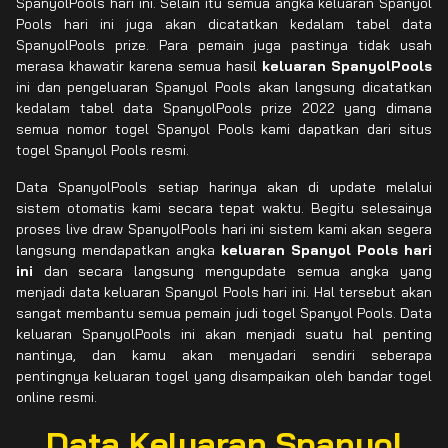
SpanyolPools hari ini. Selain itu semua angka keluaran Spanyol
Pools hari ini juga akan dicatatkan kedalam tabel data
SpanyolPools prize. Para pemain juga pastinya tidak usah
merasa khawatir karena semua hasil
keluaran SpanyolPools
ini dan pengeluaran Spanyol Pools akan langsung dicatatkan
kedalam tabel data SpanyolPools prize 2022 yang dimana
semua nomor togel Spanyol Pools kami dapatkan dari situs
togel Spanyol Pools resmi.
Data SpanyolPools setiap harinya akan di update melalui
sistem otomatis kami secara tepat waktu. Begitu selesainya
proses live draw SpanyolPools hari ini sistem kami akan segera
langsung mendapatkan angka
keluaran Spanyol Pools hari
ini
dan secara langsung mengupdate semua angka yang
menjadi data keluaran Spanyol Pools hari ini. Hal tersebut akan
sangat membantu semua pemain judi togel Spanyol Pools. Data
keluaran SpanyolPools ini akan menjadi suatu hal penting
nantinya, dan kamu akan menyadari sendiri seberapa
pentingnya keluaran togel yang disampaikan oleh bandar togel
online resmi.
Data Keluaran Spanyol