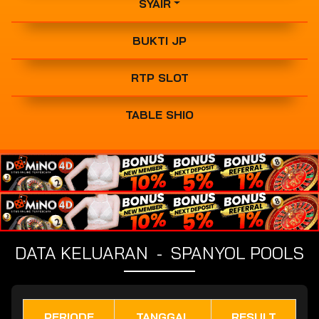
SYAIR
BUKTI JP
RTP SLOT
TABLE SHIO
DATA KELUARAN - SPANYOL POOLS
PERIODE
TANGGAL
RESULT