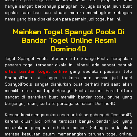
hanya sangat berbahaya panggilan itu juga sangat jauh buat
dipakai satu hari hari alhasil mereka membagikan sebagian
nama yang bisa dipakai oleh para pemain judi togel hari ini.
Mainkan Togel Spanyol Pools Di
Bandar Togel Online Resmi
Domino4D
Togel Spanyol Pools ataupun toto SpanyolPools merupakan
pasaran togel terbesar dikala ini. Alhasil ada sangat banyak
situs bandar togel online
yang sediakan pasaran toto
SpanyolPools ini. Hingga itu kamu para pemain judi togel
SpanyolPools sangat dianjurkan buat berhati hati saat akan
memilih situs judi togel Spanyol Pools hari ini. Para bettors
sangat di sarankan buat memilih bandar togel online yang
bergengsi, resmi, serta terpercaya semacam Domino4D.
Kenapa kami menyarankan anda untuk bergabung di Domino4D,
karena diluar judi online terdapat banyak bandar judi yang
melakukann penipuan terhadap member. Sehingga anda akan
merasa kesulitan dalam memenangkan taruhan togel online,