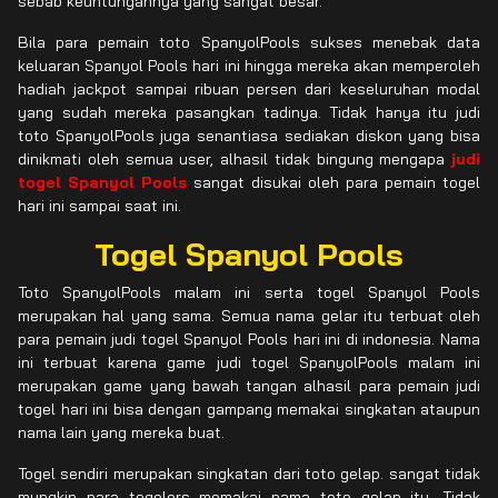
sebab keuntungannya yang sangat besar.
Bila para pemain toto SpanyolPools sukses menebak data
keluaran Spanyol Pools hari ini hingga mereka akan memperoleh
hadiah jackpot sampai ribuan persen dari keseluruhan modal
yang sudah mereka pasangkan tadinya. Tidak hanya itu judi
toto SpanyolPools juga senantiasa sediakan diskon yang bisa
dinikmati oleh semua user, alhasil tidak bingung mengapa
judi
togel Spanyol Pools
sangat disukai oleh para pemain togel
hari ini sampai saat ini.
Togel Spanyol Pools
Toto SpanyolPools malam ini serta togel Spanyol Pools
merupakan hal yang sama. Semua nama gelar itu terbuat oleh
para pemain judi togel Spanyol Pools hari ini di indonesia. Nama
ini terbuat karena game judi togel SpanyolPools malam ini
merupakan game yang bawah tangan alhasil para pemain judi
togel hari ini bisa dengan gampang memakai singkatan ataupun
nama lain yang mereka buat.
Togel sendiri merupakan singkatan dari toto gelap. sangat tidak
mungkin para togelers memakai nama toto gelap itu. Tidak