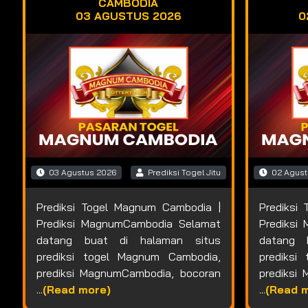
CAMBODIA
03 AGUSTUS 2026
0
03 Agustus 2026
Prediksi Togel Jitu
02 Agust
Prediksi Togel Magnum Cambodia |
Prediksi
Prediksi MagnumCambodia Selamat
Prediksi
datang buat di halaman situs
datang 
prediksi togel Magnum Cambodia,
prediksi
prediksi MagnumCambodia, bocoran
prediksi
...
(Read more)
...
(Read 