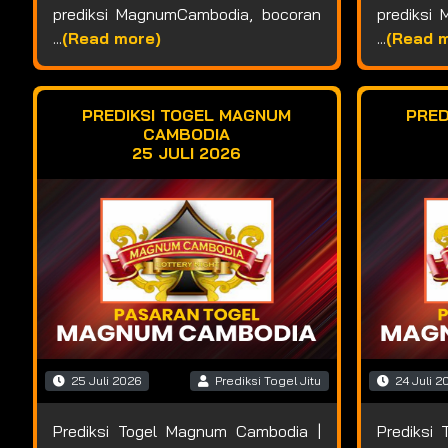
prediksi MagnumCambodia, bocoran
prediksi
...
(Read more)
...
(Read 
PREDIKSI TOGEL MAGNUM
PRED
CAMBODIA
25 JULI 2026
25 Juli 2026
Prediksi Togel Jitu
24 Juli 2
Prediksi Togel Magnum Cambodia |
Prediksi