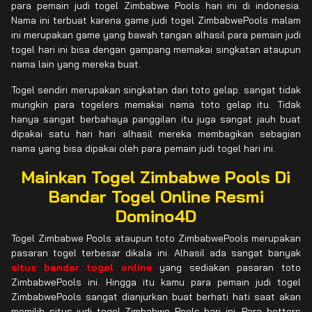
para pemain judi togel Zimbabwe Pools hari ini di indonesia.
Nama ini terbuat karena game judi togel ZimbabwePools malam
ini merupakan game yang bawah tangan alhasil para pemain judi
togel hari ini bisa dengan gampang memakai singkatan ataupun
nama lain yang mereka buat.
Togel sendiri merupakan singkatan dari toto gelap. sangat tidak
mungkin para togelers memakai nama toto gelap itu. Tidak
hanya sangat berbahaya panggilan itu juga sangat jauh buat
dipakai satu hari hari alhasil mereka membagikan sebagian
nama yang bisa dipakai oleh para pemain judi togel hari ini.
Mainkan Togel Zimbabwe Pools Di
Bandar Togel Online Resmi
Domino4D
Togel Zimbabwe Pools ataupun toto ZimbabwePools merupakan
pasaran togel terbesar dikala ini. Alhasil ada sangat banyak
situs bandar togel online
yang sediakan pasaran toto
ZimbabwePools ini. Hingga itu kamu para pemain judi togel
ZimbabwePools sangat dianjurkan buat berhati hati saat akan
memilih situs judi togel Zimbabwe Pools hari ini. Para bettors