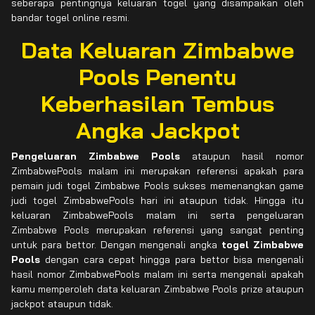
seberapa pentingnya keluaran togel yang disampaikan oleh
bandar togel online resmi.
Data Keluaran Zimbabwe
Pools Penentu
Keberhasilan Tembus
Angka Jackpot
Pengeluaran Zimbabwe Pools
ataupun hasil nomor
ZimbabwePools malam ini merupakan referensi apakah para
pemain judi togel Zimbabwe Pools sukses memenangkan game
judi togel ZimbabwePools hari ini ataupun tidak. Hingga itu
keluaran ZimbabwePools malam ini serta pengeluaran
Zimbabwe Pools merupakan referensi yang sangat penting
untuk para bettor. Dengan mengenali angka
togel Zimbabwe
Pools
dengan cara cepat hingga para bettor bisa mengenali
hasil nomor ZimbabwePools malam ini serta mengenali apakah
kamu memperoleh data keluaran Zimbabwe Pools prize ataupun
jackpot ataupun tidak.