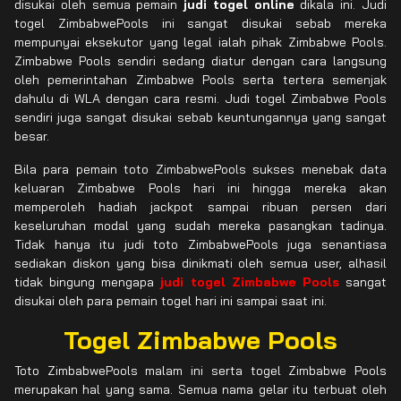
disukai oleh semua pemain
judi togel online
dikala ini. Judi
togel ZimbabwePools ini sangat disukai sebab mereka
mempunyai eksekutor yang legal ialah pihak Zimbabwe Pools.
Zimbabwe Pools sendiri sedang diatur dengan cara langsung
oleh pemerintahan Zimbabwe Pools serta tertera semenjak
dahulu di WLA dengan cara resmi. Judi togel Zimbabwe Pools
sendiri juga sangat disukai sebab keuntungannya yang sangat
besar.
Bila para pemain toto ZimbabwePools sukses menebak data
keluaran Zimbabwe Pools hari ini hingga mereka akan
memperoleh hadiah jackpot sampai ribuan persen dari
keseluruhan modal yang sudah mereka pasangkan tadinya.
Tidak hanya itu judi toto ZimbabwePools juga senantiasa
sediakan diskon yang bisa dinikmati oleh semua user, alhasil
tidak bingung mengapa
judi togel Zimbabwe Pools
sangat
disukai oleh para pemain togel hari ini sampai saat ini.
Togel Zimbabwe Pools
Toto ZimbabwePools malam ini serta togel Zimbabwe Pools
merupakan hal yang sama. Semua nama gelar itu terbuat oleh