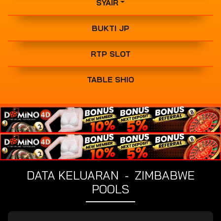
SYAIR
BUKTI JP
RTP SLOT
TABLE SHIO
DATA KELUARAN - ZIMBABWE
POOLS