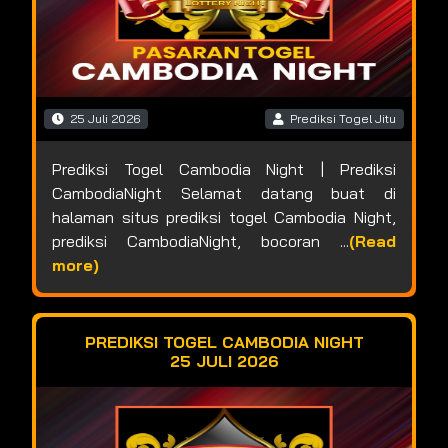
25 Juli 2026
Prediksi Togel Jitu
Prediksi Togel Cambodia Night | Prediksi
CambodiaNight Selamat datang buat di
halaman situs prediksi togel Cambodia Night,
prediksi CambodiaNight, bocoran ...
(Read
more)
PREDIKSI TOGEL CAMBODIA NIGHT
25 JULI 2026