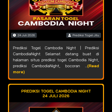
24 Juli 2026
Prediksi Togel Jitu
Prediksi Togel Cambodia Night | Prediksi
CambodiaNight Selamat datang buat di
halaman situs prediksi togel Cambodia Night,
prediksi CambodiaNight, bocoran ...
(Read
more)
PREDIKSI TOGEL CAMBODIA NIGHT
24 JULI 2026