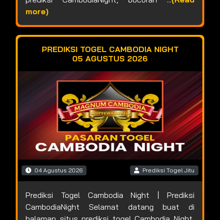
more)
PREDIKSI TOGEL CAMBODIA NIGHT
05 AGUSTUS 2026
04 Agustus 2026
Prediksi Togel Jitu
Prediksi Togel Cambodia Night | Prediksi
CambodiaNight Selamat datang buat di
halaman situs prediksi togel Cambodia Night,