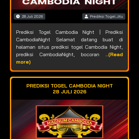
28 Juli 2026
Prediksi Togel Jitu
Prediksi Togel Cambodia Night | Prediksi
CambodiaNight Selamat datang buat di
halaman situs prediksi togel Cambodia Night,
prediksi CambodiaNight, bocoran ...
(Read
more)
PREDIKSI TOGEL CAMBODIA NIGHT
28 JULI 2026