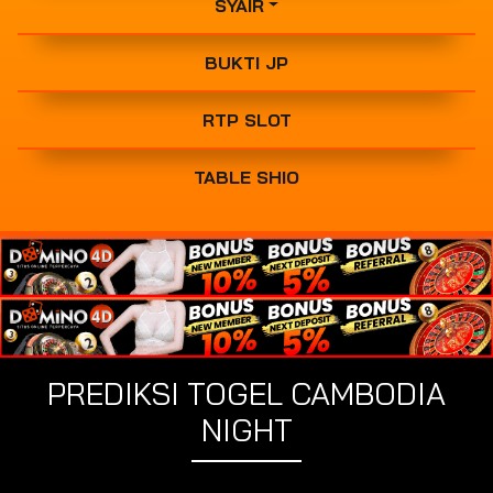
SYAIR
BUKTI JP
RTP SLOT
TABLE SHIO
PREDIKSI TOGEL CAMBODIA
NIGHT