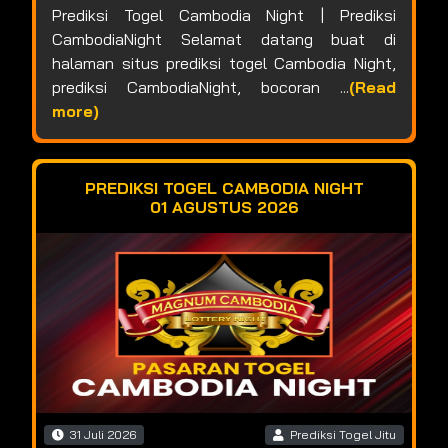
Prediksi Togel Cambodia Night | Prediksi
CambodiaNight Selamat datang buat di
halaman situs prediksi togel Cambodia Night,
prediksi CambodiaNight, bocoran ...
(Read
more)
PREDIKSI TOGEL CAMBODIA NIGHT
01 AGUSTUS 2026
31 Juli 2026
Prediksi Togel Jitu