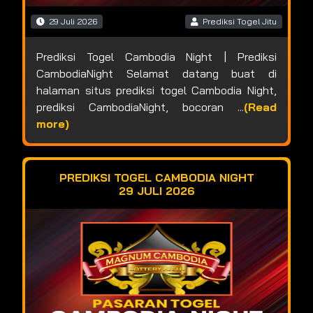
29 Juli 2026
Prediksi Togel Jitu
Prediksi Togel Cambodia Night | Prediksi
CambodiaNight Selamat datang buat di
halaman situs prediksi togel Cambodia Night,
prediksi CambodiaNight, bocoran ...
(Read
more)
PREDIKSI TOGEL CAMBODIA NIGHT
29 JULI 2026