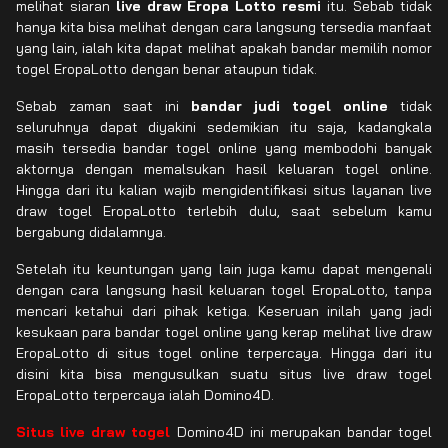
melihat siaran
live draw Eropa Lotto resmi
itu. Sebab tidak
hanya kita bisa melihat dengan cara langsung tersedia manfaat
yang lain, ialah kita dapat melihat apakah bandar memilih nomor
togel EropaLotto dengan benar ataupun tidak.
Sebab zaman saat ini
bandar judi togel online
tidak
seluruhnya dapat diyakini sedemikian itu saja, kadangkala
masih tersedia bandar togel online yang membodohi banyak
aktornya dengan memalsukan hasil keluaran togel online.
Hingga dari itu kalian wajib mengidentifikasi situs layanan live
draw togel EropaLotto terlebih dulu, saat sebelum kamu
bergabung didalamnya.
Setelah itu keuntungan yang lain juga kamu dapat mengenali
dengan cara langsung hasil keluaran togel EropaLotto, tanpa
mencari ketahui dari pihak ketiga. Keseruan inilah yang jadi
kesukaan para bandar togel online yang kerap melihat live draw
EropaLotto di situs togel online terpercaya. Hingga dari itu
disini kita bisa mengusulkan suatu situs live draw togel
EropaLotto terpercaya ialah Domino4D.
Situs live draw togel
Domino4D ini merupakan bandar togel