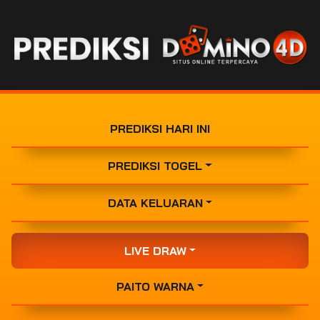
PREDIKSI HARI INI
PREDIKSI TOGEL
DATA KELUARAN
LIVE DRAW
PAITO WARNA