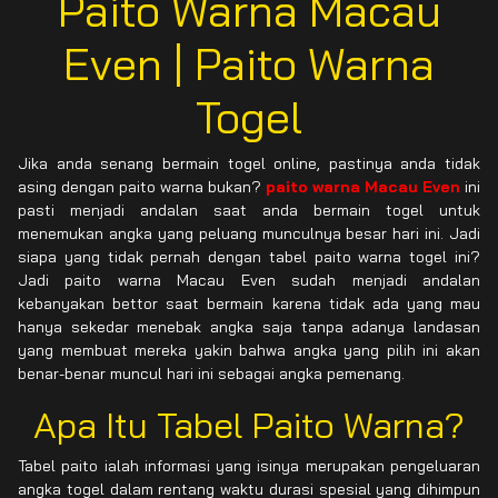
Paito Warna Macau
Even | Paito Warna
Togel
Jika anda senang bermain togel online, pastinya anda tidak
asing dengan paito warna bukan?
paito warna Macau Even
ini
pasti menjadi andalan saat anda bermain togel untuk
menemukan angka yang peluang munculnya besar hari ini. Jadi
siapa yang tidak pernah dengan tabel paito warna togel ini?
Jadi paito warna Macau Even sudah menjadi andalan
kebanyakan bettor saat bermain karena tidak ada yang mau
hanya sekedar menebak angka saja tanpa adanya landasan
yang membuat mereka yakin bahwa angka yang pilih ini akan
benar-benar muncul hari ini sebagai angka pemenang.
Apa Itu Tabel Paito Warna?
Tabel paito ialah informasi yang isinya merupakan pengeluaran
angka togel dalam rentang waktu durasi spesial yang dihimpun