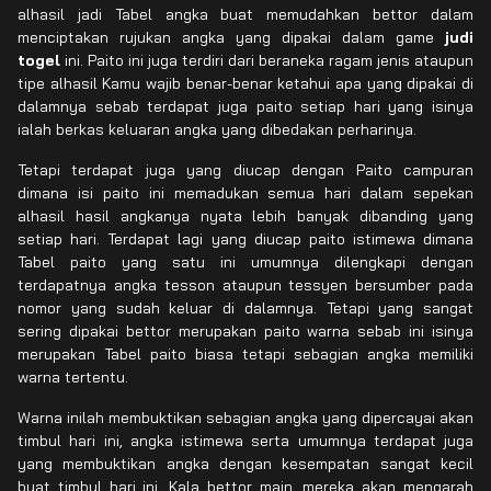
alhasil jadi Tabel angka buat memudahkan bettor dalam
menciptakan rujukan angka yang dipakai dalam game
judi
togel
ini. Paito ini juga terdiri dari beraneka ragam jenis ataupun
tipe alhasil Kamu wajib benar-benar ketahui apa yang dipakai di
dalamnya sebab terdapat juga paito setiap hari yang isinya
ialah berkas keluaran angka yang dibedakan perharinya.
Tetapi terdapat juga yang diucap dengan Paito campuran
dimana isi paito ini memadukan semua hari dalam sepekan
alhasil hasil angkanya nyata lebih banyak dibanding yang
setiap hari. Terdapat lagi yang diucap paito istimewa dimana
Tabel paito yang satu ini umumnya dilengkapi dengan
terdapatnya angka tesson ataupun tessyen bersumber pada
nomor yang sudah keluar di dalamnya. Tetapi yang sangat
sering dipakai bettor merupakan paito warna sebab ini isinya
merupakan Tabel paito biasa tetapi sebagian angka memiliki
warna tertentu.
Warna inilah membuktikan sebagian angka yang dipercayai akan
timbul hari ini, angka istimewa serta umumnya terdapat juga
yang membuktikan angka dengan kesempatan sangat kecil
buat timbul hari ini. Kala bettor main, mereka akan mengarah