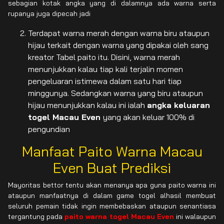
sebagian kotak angka yang di dalamnya ada warna serta
rupanya juga dipecah jadi
Terdapat warna merah dengan warna biru ataupun
hijau terkait dengan warna yang dipakai oleh sang
kreator Tabel paito itu. Disini, warna merah
menunjukkan kalau tiap kali terjalin momen
pengeluaran istimewa dalam satu hari tiap
minggunya. Sedangkan warna yang biru ataupun
hijau menunjukkan kalau ini ialah
angka keluaran
togel Macau Even
yang akan keluar 100% di
pengundian
Manfaat Paito Warna Macau
Even Buat Prediksi
Mayoritas bettor tentu akan menanya apa guna paito warna ini
ataupun manfaatnya di dalam game togel alhasil membuat
seluruh pemain tidak ingin membebaskan ataupun senantiasa
tergantung pada
paito warna togel Macau Even
ini walaupun