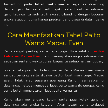
tergantung pada
Tabel paito warna togel
ini dibanding
dengan yang lain sebab bettor yakin kalau hasil dari keluaran
yang tadinya itu jauh lebih akurat dibanding dengan bocoran
angka ataupun cuma hanya prediksi yang biasa di dalam game
ini.
Cara Maanfaatkan Tabel Paito
Warna Macau Even
Paito sangat penting serta dapat juga dikira selaku
prediksi
keluaran Macau Even
yang menunjukkan angka keluaran dari
sebagian rentang waktu durasi bagus itu setiap hari, mingguan,
bulanan ataupun dari bidang warna. Paito Macau Even warna
sangat penting serta dipakai bettor buat main togel Macau
Even. Tidak hirau pasaran apa yang Kamu maanfaatkan di
dalamnya, metode membaca Tabel paito warna itu serupa. Kamu
cuma butuh menciptakan Tabel paito warna itu.
Kamu akan memandang kolom serta juga kotak yang di
dalamnya ada angka keluaran. Akan tetapi, cuma terdapat