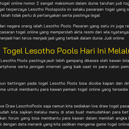
togel online nomor 2 sangat maksimum dalam dunia taruhan judi toge
el terpercaya Lesotho Poolspools ini selaku pasaraan togel yang s
elah tidak perlu di pertanyakan serta pastinya legal.
ari negara orang ialah Lesotho Pools. Pasaran yang satu ini juga r
 pasaran togel online yang memperoleh akta resmi dari wla nyatany
enjadi hari terus menjadi jadi yang terbaik dalam dunia Judi online.
 Togel Lesotho Pools Hari Ini Mela
 Lesotho Pools pastinya jauh lebih gampang dikases oleh kawan bi
phone serta jaringan internet yang baik saat ini para calon pem
n bettingan pada togel Lesotho Pools bisa dicoba kapan dan dim
n cuma untuk membantu para kawan pemain togel online yang tersedia 
ive Draw LesothoPools saja namun kita sediakan live draw togel pasa
 sudah kita sajikan melalui menu di atas buat memudahkan para be
diakan forum yang bisa membantu para kawan dalam memilah angka 
al dengan data menarik yang kita sedikan mengenai game togel online