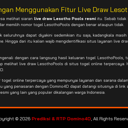
gan Menggunakan Fitur Live Draw Leso
isa melihat siaran
live draw Lesotho Pools resmi
itu. Sebab tidak
ndar memilih nomor togel LesothoPools dengan benar ataupun tidak.
ak seluruhnya dapat diyakini sedemikian itu saja, kadangkala masi
. Hingga dari itu kalian wajib mengidentifikasi situs layanan live d
genali dengan cara langsung hasil keluaran togel LesothoPools, tan
 melihat live draw LesothoPools di situs togel online terpercaya. H
4D.
 togel online terpercaya yang mempunyai layanan dan sarana dalam
amu yang penasaran dengan Domino4D dapat datangi situsnya di link
resmi yang lain yang populer dikalangan warga Indonesia.
pyright © 2026
Prediksi & RTP Domino4D
, All Rights Reser