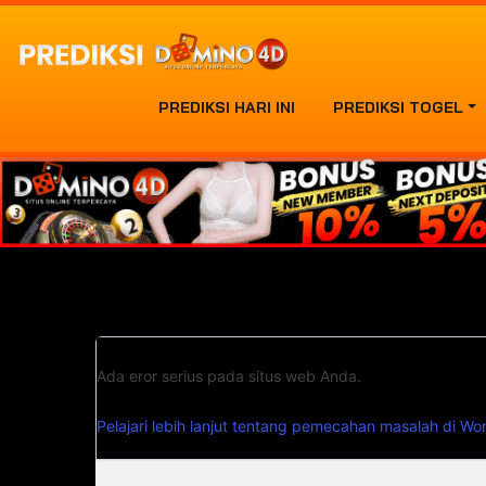
PREDIKSI HARI INI
PREDIKSI TOGEL