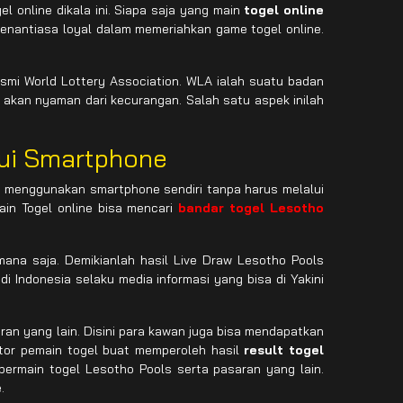
l online dikala ini. Siapa saja yang main
togel online
enantiasa loyal dalam memeriahkan game togel online.
esmi World Lottery Association. WLA ialah suatu badan
a akan nyaman dari kecurangan. Salah satu aspek inilah
lui Smartphone
la menggunakan smartphone sendiri tanpa harus melalui
ain Togel online bisa mencari
bandar togel Lesotho
ana saja. Demikianlah hasil Live Draw Lesotho Pools
di Indonesia selaku media informasi yang bisa di Yakini
ran yang lain. Disini para kawan juga bisa mendapatkan
ttor pemain togel buat memperoleh hasil
result togel
bermain togel Lesotho Pools serta pasaran yang lain.
.