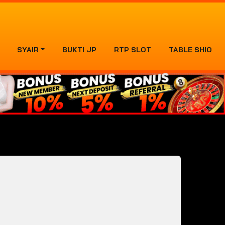
SYAIR
BUKTI JP
RTP SLOT
TABLE SHIO