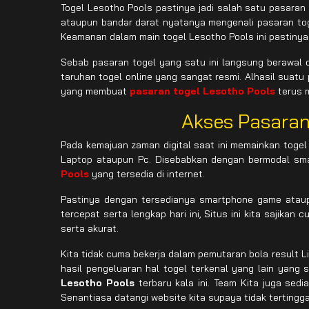
Togel Lesotho Pools pastinya jadi salah satu pasaran 
ataupun bandar darat nyatanya mengenali pasaran tog
Keamanan dalam main togel Lesotho Pools ini pastinya t
Sebab pasaran togel yang satu ini langsung berawal d
taruhan togel online yang sangat resmi. Alhasil suatu
yang membuat
pasaran togel Lesotho Pools
terus m
Akses Pasaran
Pada kemajuan zaman digital saat ini memainkan togel
Laptop ataupun Pc. Disebabkan dengan bermodal smart
Pools
yang tersedia di internet.
Pastinya dengan tersedianya smartphone game ataupu
tercepat serta lengkap hari ini, Situs ini kita sajika
serta akurat.
Kita tidak cuma bekerja dalam pemutaran bola result L
hasil pengeluaran hal togel terkenal yang lain yang
Lesotho Pools
terbaru kala ini. Team Kita juga se
Senantiasa datangi website kita supaya tidak tertingg