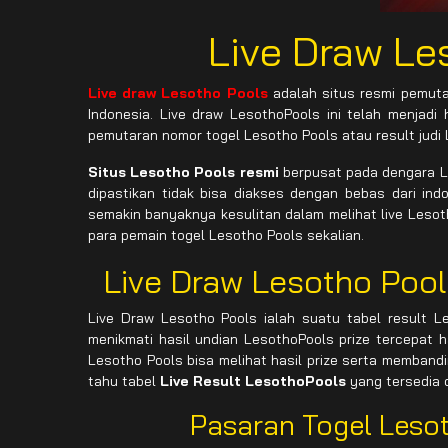
Live Draw Le
Live draw Lesotho Pools
adalah situs resmi pemuta
Indonesia. Live draw LesothoPools ini telah menjadi
pemutaran nomor togel Lesotho Pools atau result judi
Situs Lesotho Pools resmi
berpusat pada dengara Le
dipastikan tidak bisa diakses dengan bebas dari ind
semakin banyaknya kesulitan dalam melihat live Leso
para pemain togel Lesotho Pools sekalian.
Live Draw Lesotho Pool
Live Draw Lesotho Pools ialah suatu tabel result 
menikmati hasil undian LesothoPools prize tercepat h
Lesotho Pools bisa melihat hasil prize serta memband
tahu tabel
Live Result LesothoPools
yang tersedia 
Pasaran Togel Lesot