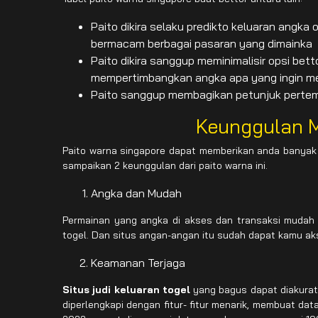
Paito dikira selaku predikto keluaran angka
bermacam berbagai pasaran yang dimainka
Paito dikira sanggup meminimalisir opsi be
mempertimbangkan angka apa yang ingin me
Paito sanggup membagikan petunjuk pertem
Keunggulan M
Paito warna singapore dapat memberikan anda banyak k
sampaikan 2 keunggulan dari paito warna ini.
Angka dan Mudah
Permainan yang angka di akses dan transaksi mudah 
togel. Dan situs angan-angan itu sudah dapat kamu ak
Keamanan Terjaga
Situs judi keluaran togel
yang bagus dapat diakurati
diperlengkapi dengan fitur- fitur menarik, membuat 