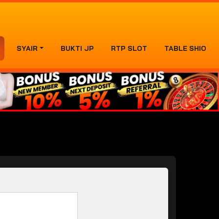
SYAIR
BUKTI JP
RTP SLOT
TABLE SHIO