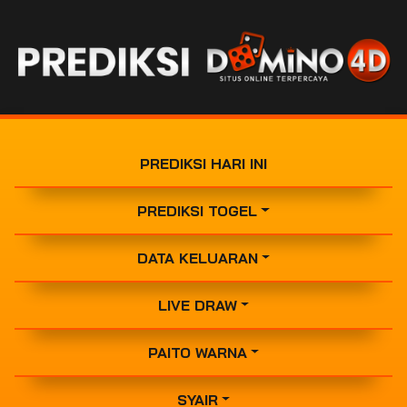
PREDIKSI HARI INI
PREDIKSI TOGEL
DATA KELUARAN
LIVE DRAW
PAITO WARNA
SYAIR