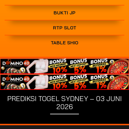
BUKTI JP
RTP SLOT
TABLE SHIO
PREDIKSI TOGEL SYDNEY – 03 JUNI
2026