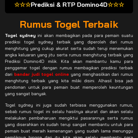
☆☆☆
Prediksi & RTP Domino4D
☆☆☆
Rumus Togel Terbaik
Togel sydney
ini akan membagikan pada para pemain suatu
prediksi togel sydney terbaik yang diperoleh dari rumus
menghitung yang cukup akurat serta sudah teruji menemukan
angka keluaran yang jitu serta rumus menghitung terbaik yang
Prediksi Domino4D milik. Kita akan membantu kamu para
penggemar togel dengan rumus membagikan prediksi terbaik
dari
bandar judi togel online
yang menghasilkan dari rumus
menghitung terbaik yang kita miliki disini. Alhasil bisa jadi
pendoman untuk para pemain buat memperoleh keuntungan
yang sangat banyak.
Togel sydney ini juga sudah terbiasa menggunakan rumus,
sebab rumus togel ini selalu hasilnya akurat dan akan selalu
melakukan pembaharuan mengiktui pasarannya serta rumus
yang diserahkan ini sudah teruji sangat membantu untuk para
pemain buat meraih kemenangan yang sudah lama menunggu
pemiliknya hingga dari itu kita akan selalu membantu para